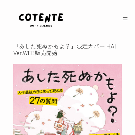
内
容
を
ス
キ
ッ
「あした死ぬかもよ？」限定カバー HAI
プ
Ver.WEB販売開始