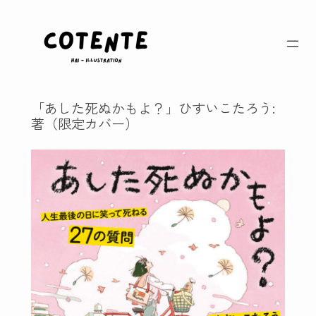
内
容
を
ス
キ
ッ
「あした死ぬかもよ？」ひすいこたろう:
プ
著（限定カバー）